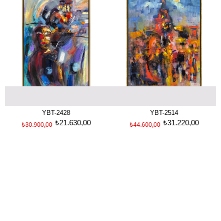
%30İndirim
%30İndirim
Galata'da Keman | Yağlı Boya Tablo
Müzikal Galata | Yağlı Boya Tablo
YBT-2428
YBT-2514
₺21.630,00
₺31.220,00
900,00
₺44.600,00
₺85.00