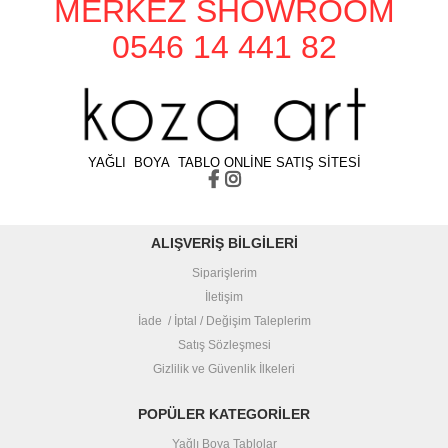
MERKEZ SHOWROOM
0546 14 441 82
YAĞLI BOYA TABLO ONLİNE SATIŞ SİTESİ
ALIŞVERİŞ BİLGİLERİ
Siparişlerim
İletişim
İade / İptal / Değişim Taleplerim
Satış Sözleşmesi
Gizlilik ve Güvenlik İlkeleri
POPÜLER KATEGORİLER
Yağlı Boya Tablolar