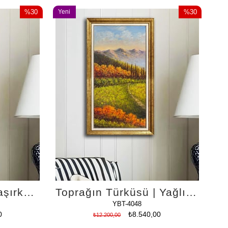
%30
Yeni
%30
İndirim
Ürün
İndirim
%30İndirim
%30İndirim
Hasat Zamanı Yaklaşırken | Yağlı Boya Tablo
Toprağın Türküsü | Yağlı Boya Tablo
YBT-4048
0
₺8.540,00
₺12.200,00