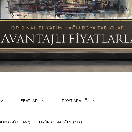
EBATLAR
FIYAT ARALIĞI
DINA GÖRE (A>Z)
ÜRÜN ADINA GÖRE (Z<A)