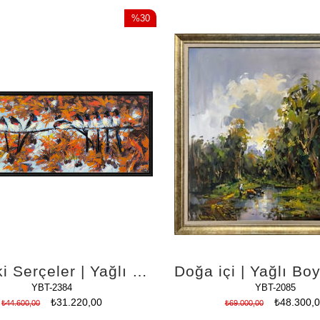
%30
İndirim
%30İndirim
Daldaki Serçeler | Yağlı Boya Tablo
Doğa içi | Yağlı Bo
YBT-2384
YBT-2085
₺31.220,00
₺48.300,
₺44.600,00
₺69.000,00