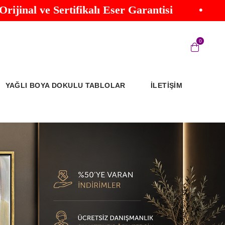
l ve Sertifikalı Eser Garantisi
•
Gal
0
YAĞLI BOYA DOKULU TABLOLAR
İLETİŞİM