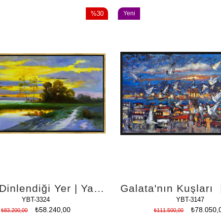
%30
Yeni
İndirim
Ürün
%30İndirim
Işığın Dinlendiği Yer | Yağlı Boya Tablo
YBT-3324
YBT-3147
₺58.240,00
₺78.050,
₺83.200,00
₺111.500,00