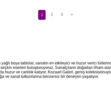
2
3
>
1
yağlı boya tablolar, sanatın en etkileyici ve huzur verici türleri
seçkin eserleri buluşturuyoruz. Sanatçıların doğadan ilham alara
a huzur ve canlılık katıyor. Kozaart Galeri, geniş koleksiyonuyl
ğa ve sanat tutkunlarına benzersiz bir deneyim yaşatıyor.