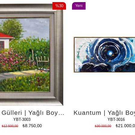
%30
Yeni
İndirim
Ürün
%30İndirim
Bahçe Gülleri | Yağlı Boya Tablo
YBT-3003
YBT-3016
₺8.750,00
₺21.000,
₺12.500,00
₺30.000,00