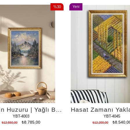
%30
Yeni
İndirim
Ürün
%30İndirim
Kuzeyin Huzuru | Yağlı Boya Tablo
YBT-4003
YBT-4045
₺8.785,00
₺8.540,0
₺12.550,00
₺12.200,00