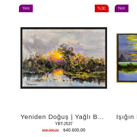
Yeni
%30
Yeni
Ürün
İndirim
Ürün
%30İndirim
Yeniden Doğuş | Yağlı Boya Tablo
YBT-2537
₺40.600,00
₺58.000,00