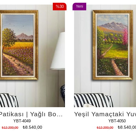
%30
Yeni
İndirim
Ürün
%30İndirim
Umut Patikası | Yağlı Boya Tablo
YBT-4049
YBT-4050
₺8.540,00
₺8.540,0
₺12.200,00
₺12.200,00