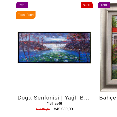
Yeni
%30
Yeni
Ürün
İndirim
Ürün
Fırsat Eseri
%30İndirim
Doğa Senfonisi | Yağlı Boya Tablo
YBT-2546
₺45.080,00
₺64.400,00