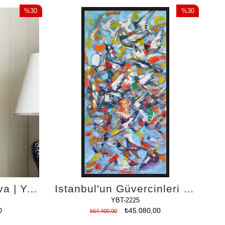
%30
%30
İndirim
İndirim
%30İndirim
%30İndirim
Yeşil Yamaçtaki Yuva | Yağlı Boya Tablo
İstanbul'un Güvercinleri | Yağlı Boya Tablo
YBT-2225
0
₺45.080,00
₺64.400,00