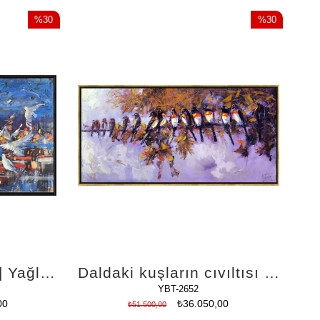
%30
%30
İndirim
İndirim
%30İndirim
%30İndirim
Galata'nın Kuşları | Yağlı Boya Tablo
Daldaki kuşların cıvıltısı | Yağlı Boya Tablo
YBT-2652
00
₺36.050,00
₺51.500,00