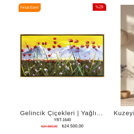
%29
Fırsat Eseri
İndirim
%29İndirim
Gelincik Çiçekleri | Yağlı Boya Tablo
YBT-1640
₺24.500,00
₺34.650,00