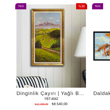
Yeni
%30
Yeni
Ürün
İndirim
Ürün
%30İndirim
Dinginlik Çayırı | Yağlı Boya Tablo
YBT-4042
₺8.540,00
₺12.200,00