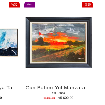
%30
Yeni
%30
İndirim
Ürün
İndirim
%30İndirim
%30İndirim
Kuantum | Yağlı Boya Tablo
Gün Batımı Yol Manzara | Yağlı Boya Tablo
YBT-3084
00
₺5.600,00
₺8.000,00