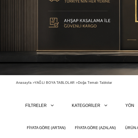
Anasayfa
>
YAĞLI BOYA TABLOLAR
>
Doğa Temalı Tablolar
FILTRELER
KATEGORILER
YÖN
FIYATA GÖRE (ARTAN)
FIYATA GÖRE (AZALAN)
ÜRÜN A