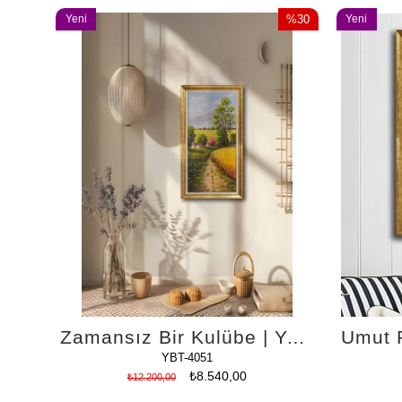
Yeni
%30
Yeni
Ürün
İndirim
Ürün
%30İndirim
Zamansız Bir Kulübe | Yağlı Boya Tablo
YBT-4051
₺8.540,00
₺12.200,00