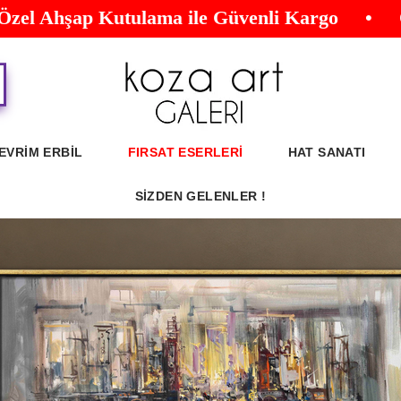
Ahşap Kutulama ile Güvenli Kargo • Orijina
EVRİM ERBİL
FIRSAT ESERLERİ
HAT SANATI
SİZDEN GELENLER !