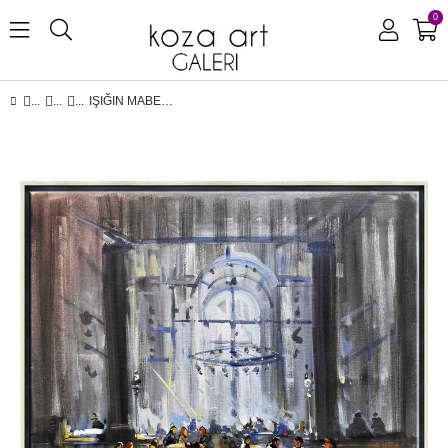
0
IŞIĞIN MABEDI | YAĞLI BOYA TABLO