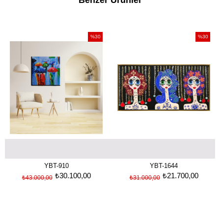
Benzer Ürünler
%30
%30
İndirim
İndirim
%30İndirim
%30İndirim
Şemsiyeler | Modern sipariş yağlı boya tablolar
Üç Kızlar Sarkaç | Yağlı Boya Tablo
YBT-910
YBT-1644
₺30.100,00
₺21.700,00
₺43.000,00
₺31.000,00
₺