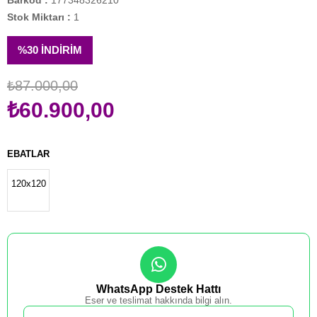
Barkod
:
177348326210
Stok Miktarı
:
1
%
30
İNDIRIM
₺87.000,00
₺60.900,00
EBATLAR
120x120
WhatsApp Destek Hattı
Eser ve teslimat hakkında bilgi alın.