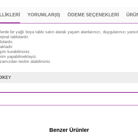
LLIKLERI
YORUMLAR
(0)
ÖDEME SEÇENEKLERI
ÜRÜN
lerde bir yağlı boya tablo satın alarak yaşam alanlarınızı, duygularınızı yansıt
inal tablolardır.
olardır.
aktadır.
im kurabilirsiniz.
erim yapabilmekteyiz.
amızdan teslim alabilirsiniz.
DİKEY
Benzer Ürünler