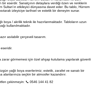
n bir eserdir. Sanatçının detaylara verdiği özen ve renklerin
em Sultan'ın etkileyici dünyasına davet eder. Bu tablo, Hürrem
sıtarak izleyiciye tarihsel ve estetik bir deneyim sunar.
ğlı boya / akrilik teknik ile hazırlanmaktadır. Tabloların uzun
yağı kullanılmaktadır.
azır asılabilir çerçeveli tasarım.
 eseridir.
 zarar görmemesi için özel ahşap kutulama yapılarak güvenli
özgün yağlı boya eserlerimiz; estetik, zarafet ve sanatı bir
 alanlarınıza seçkin bir atmosfer kazandırır.
lütfen çekinmeyin: 📞 0546 144 41 82