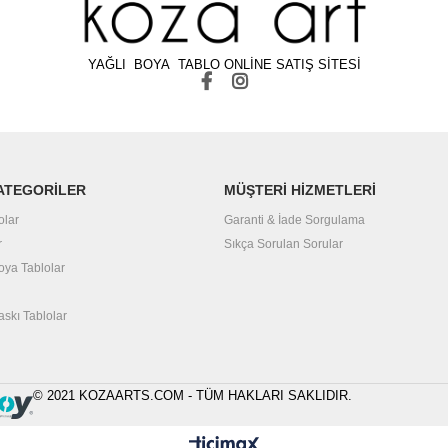
YAĞLI BOYA TABLO ONLİNE SATIŞ SİTESİ
ATEGORİLER
MÜŞTERİ HİZMETLERİ
olar
Garanti & İade Sorgulama
r
Sıkça Sorulan Sorular
Boya Tablolar
askı Tablolar
© 2021 KOZAARTS.COM - TÜM HAKLARI SAKLIDIR.