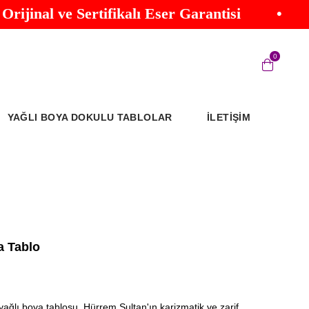
nal ve Sertifikalı Eser Garantisi
•
G
0
YAĞLI BOYA DOKULU TABLOLAR
İLETİŞİM
a Tablo
ağlı boya tablosu, Hürrem Sultan'ın karizmatik ve zarif