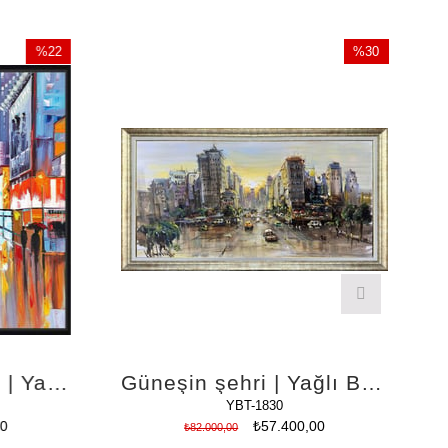
%22
%30
İndirim
İndirim
%22İndirim
%30İndirim
Kalabalık Metropol | Yağlı Boya Tablo
Güneşin şehri | Yağlı Boya Tablo
YBT-1830
0
₺57.400,00
₺82.000,00