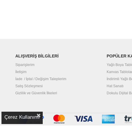
ALIŞVERİŞ BİLGİLERİ
POPÜLER K
Siparişlerim
Yağlı Boya Tabl
İletişim
Kanvas Tablola
İade / İptal / Değişim Taleplerim
İndirimli Yağlı 
Satış Sözleşmesi
Hat Sanatı
Gizlilik ve Güvenlik İlkeleri
Dokulu Dijital B
Çerez Kullanımı