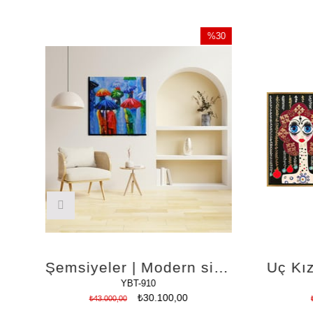
0
%30
im
İndirim
dirim
%30İndirim
 Yağlı Boya Tablo
Şemsiyeler | Modern sipariş yağlı boya tablolar
YBT-910
₺30.100,00
₺43.000,00