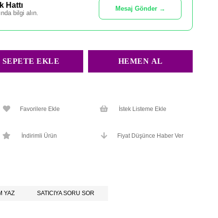
 Hattı
Mesaj Gönder →
nda bilgi alın.
Favorilere Ekle
İstek Listeme Ekle
İndirimli Ürün
Fiyat Düşünce Haber Ver
 YAZ
SATICIYA SORU SOR