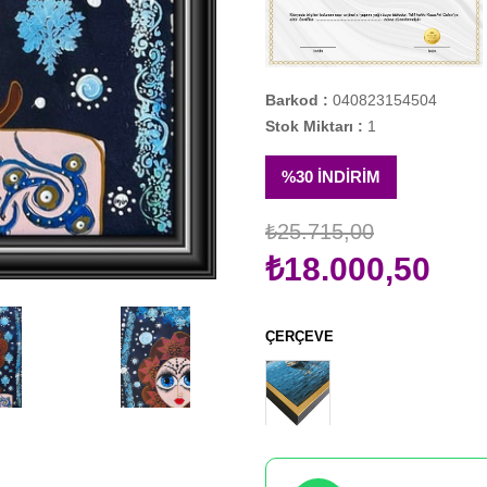
Barkod
:
040823154504
Stok Miktarı
:
1
%
30
İNDIRIM
₺25.715,00
₺18.000,50
ÇERÇEVE