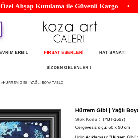
el Ahşap Kutulama ile Güvenli Kargo • Oriji
EVRİM ERBİL
FIRSAT ESERLERİ
HAT SANATI
SİZDEN GELENLER !
>
HÜRREM GIBI | YAĞLI BOYA TABLO
Hürrem Gibi | Yağlı Boy
(YBT-1697)
Çerçevesiz ölçü: 60 x 90 cm
Ürün Açıklaması:
"Hürrem Gibi" y