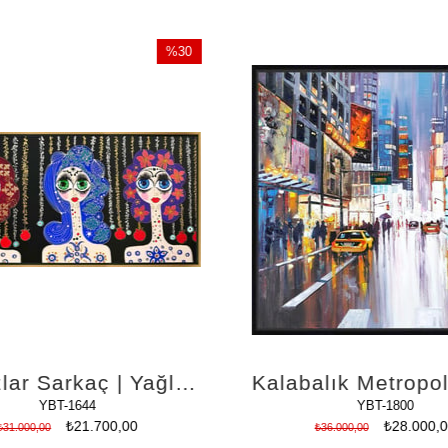
%30
İndirim
%30İndirim
Üç Kızlar Sarkaç | Yağlı Boya Tablo
YBT-1644
YBT-1800
₺21.700,00
₺28.000,0
₺31.000,00
₺36.000,00