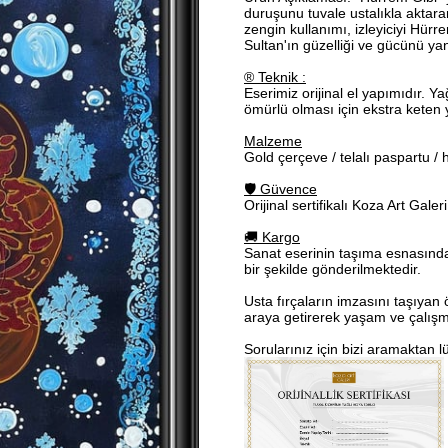
duruşunu tuvale ustalıkla aktara
zengin kullanımı, izleyiciyi Hürr
Sultan'ın güzelliği ve gücünü yan
® Teknik :
Eserimiz orijinal el yapımıdır. Ya
ömürlü olması için ekstra keten 
Malzeme
Gold çerçeve / telalı paspartu / h
🛡 Güvence
Orijinal sertifikalı Koza Art Galeri
🚚 Kargo
Sanat eserinin taşıma esnasında
bir şekilde gönderilmektedir.
Usta fırçaların imzasını taşıyan 
araya getirerek yaşam ve çalışma
Sorularınız için bizi aramaktan 