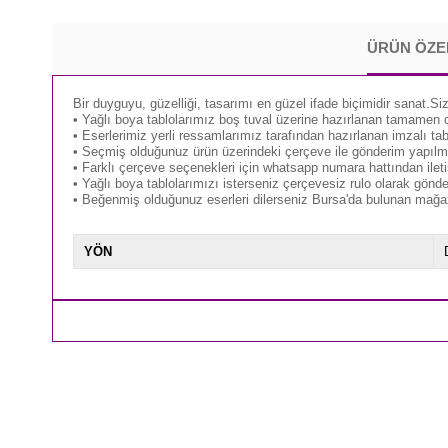
ÜRÜN ÖZE
Bir duyguyu, güzelliği, tasarımı en güzel ifade biçimidir sanat.Siz
• Yağlı boya tablolarımız boş tuval üzerine hazırlanan tamamen orj
• Eserlerimiz yerli ressamlarımız tarafından hazırlanan imzalı tabl
• Seçmiş olduğunuz ürün üzerindeki çerçeve ile gönderim yapılm
• Farklı çerçeve seçenekleri için whatsapp numara hattından iletiş
• Yağlı boya tablolarımızı isterseniz çerçevesiz rulo olarak gönd
• Beğenmiş olduğunuz eserleri dilerseniz Bursa'da bulunan mağaz
YÖN